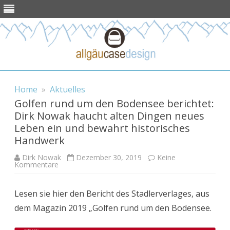
Skip to content
Home
»
Aktuelles
Golfen rund um den Bodensee berichtet:
Dirk Nowak haucht alten Dingen neues
Leben ein und bewahrt historisches
Handwerk
Dirk Nowak
Dezember 30, 2019
Keine
zu
Kommentare
Golfen
rund
um
Lesen sie hier den Bericht des Stadlerverlages, aus
den
Bodensee
dem Magazin 2019 „Golfen rund um den Bodensee.
berichtet:
Dirk
Nowak
haucht