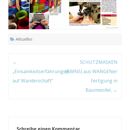
Aktuelles
Post navigation
←
SCHUTZMASKEN
„Einsamkeitserfahrungen
(BMNS) aus WANGENer
auf Wanderschaft“
Fertigung in
Baumwolle!,
→
Schreibe einen Kommentar